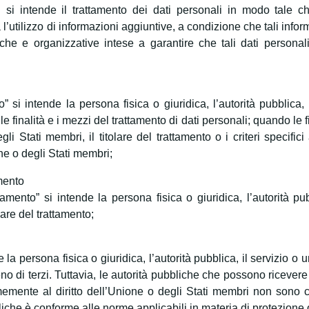
si intende il trattamento dei dati personali in modo tale c
 l’utilizzo di informazioni aggiuntive, a condizione che tali in
he e organizzative intese a garantire che tali dati personali
to” si intende la persona fisica o giuridica, l’autorità pubblica
le finalità e i mezzi del trattamento di dati personali; quando le 
egli Stati membri, il titolare del trattamento o i criteri specif
ione o degli Stati membri;
mento
amento” si intende la persona fisica o giuridica, l’autorità pub
lare del trattamento;
e la persona fisica o giuridica, l’autorità pubblica, il servizio
meno di terzi. Tuttavia, le autorità pubbliche che possono riceve
emente al diritto dell’Unione o degli Stati membri non sono cons
liche è conforme alle norme applicabili in materia di protezione d