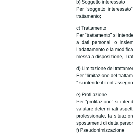
b) Soggetto interessato
Per “soggetto interessato” 
trattamento;
c) Trattamento
Per "trattamento" si intend
a dati personali o insiem
l’adattamento o la modifica
messa a disposizione, il raf
d) Limitazione del trattame
Per "limitazione del tratta
" si intende il contrassegno 
e) Profilazione
Per “profilazione” si inten
valutare determinati aspett
professionale, la situazion
spostamenti di detta person
f) Pseudonimizzazione