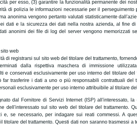
cità per esso, (3) garantire la funzionalità permanente dei nostr
orità di polizia le informazioni necessarie per il perseguimento 
orma anonima vengono pertanto valutati statisticamente dall'azi
 dati e la sicurezza dei dati nella nostra azienda, al fine di 
I dati anonimi dei file di log del server vengono memorizzati se
 sito web
tà di registrarsi sul sito web del titolare del trattamento, fornend
erminati dalla rispettiva maschera di immissione utilizzata
ti e conservati esclusivamente per uso interno del titolare del t
ò far trasferire i dati a uno o più responsabili contrattuali d
personali esclusivamente per uso interno attribuibile al titolare de
egnato dal Fornitore di Servizi Internet (ISP) all'interessato, 
e dell'interessato sul sito web del titolare del trattamento. 
izi e, se necessario, per indagare sui reati commessi. A que
l titolare del trattamento. Questi dati non saranno trasmessi a t