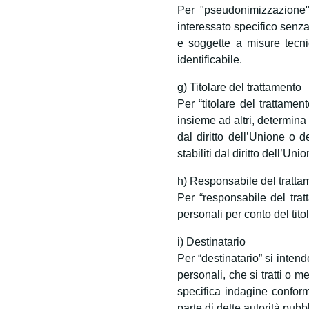
Per "pseudonimizzazione" 
interessato specifico senza
e soggette a misure tecnic
identificabile.
g) Titolare del trattamento
Per “titolare del trattamen
insieme ad altri, determina 
dal diritto dell’Unione o d
stabiliti dal diritto dell’Un
h) Responsabile del tratta
Per “responsabile del tratt
personali per conto del tito
i) Destinatario
Per “destinatario” si intend
personali, che si tratti o 
specifica indagine conform
parte di dette autorità pubb