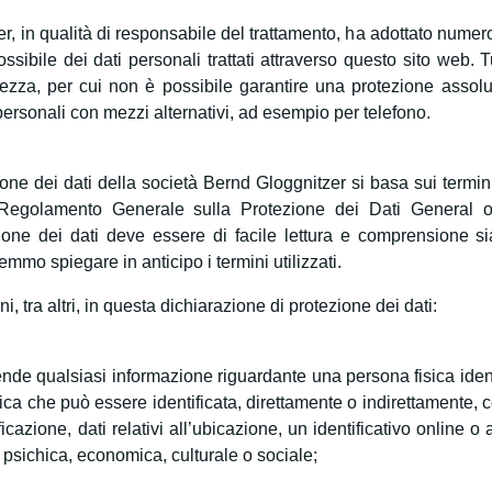
, in qualità di responsabile del trattamento, ha adottato numer
sibile dei dati personali trattati attraverso questo sito web. Tu
rezza, per cui non è possibile garantire una protezione assol
i personali con mezzi alternativi, ad esempio per telefono.
one dei dati della società Bernd Gloggnitzer si basa sui termini 
 Regolamento Generale sulla Protezione dei Dati General 
ione dei dati deve essere di facile lettura e comprensione sia
remmo spiegare in anticipo i termini utilizzati.
i, tra altri, in questa dichiarazione di protezione dei dati:
ende qualsiasi informazione riguardante una persona fisica identi
sica che può essere identificata, direttamente o indirettamente, c
azione, dati relativi all’ubicazione, un identificativo online o 
a, psichica, economica, culturale o sociale;