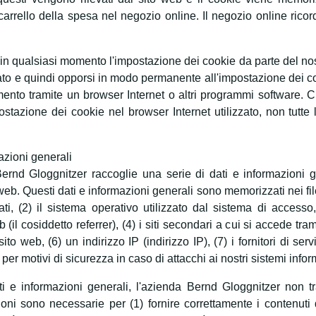
arrello della spesa nel negozio online. Il negozio online ricorda
 in qualsiasi momento l'impostazione dei cookie da parte del n
zato e quindi opporsi in modo permanente all'impostazione dei co
ento tramite un browser Internet o altri programmi software. Ci
mpostazione dei cookie nel browser Internet utilizzato, non tutte
azioni generali
 Bernd Gloggnitzer raccoglie una serie di dati e informazioni
b. Questi dati e informazioni generali sono memorizzati nei file 
zati, (2) il sistema operativo utilizzato dal sistema di acces
 (il cosiddetto referrer), (4) i siti secondari a cui si accede tr
ito web, (6) un indirizzo IP (indirizzo IP), (7) i fornitori di ser
i per motivi di sicurezza in caso di attacchi ai nostri sistemi infor
ati e informazioni generali, l'azienda Bernd Gloggnitzer non 
ioni sono necessarie per (1) fornire correttamente i contenuti d