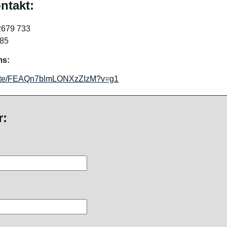
ntakt:
2679 733
-85
ms:
/invite/FEAQn7blmLONXzZIzM?v=g1
r: